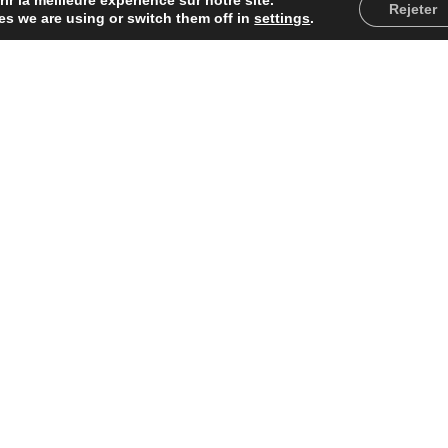
r la meilleure expérience sur notre site.
Rejeter
s we are using or switch them off in
settings
.
réservez
par
téléphone ou pa
mail