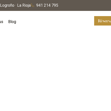
Logroño · La Rioja
941 214 795
Réserv
us
Blog